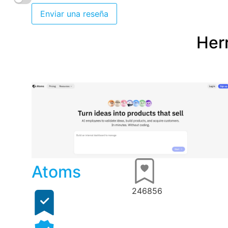
Enviar una reseña
Herr
Atoms
246856