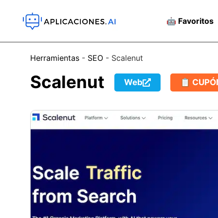
🤖 Favoritos
Herramientas
-
SEO
-
Scalenut
Scalenut
Web
📋 CUPÓ