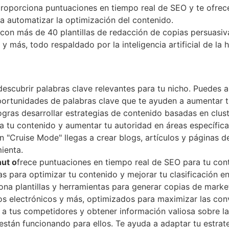
proporciona puntuaciones en tiempo real de SEO y te ofre
a automatizar la optimización del contenido.
 con más de 40 plantillas de redacción de copias persuasiv
 y más, todo respaldado por la inteligencia artificial de la 
descubrir palabras clave relevantes para tu nicho. Puedes a
ortunidades de palabras clave que te ayuden a aumentar tu
ogras desarrollar estrategias de contenido basadas en clus
 tu contenido y aumentar tu autoridad en áreas específica
ón "Cruise Mode" llegas a crear blogs, artículos y páginas 
mienta.
nut o
frece puntuaciones en tiempo real de SEO para tu cont
 para optimizar tu contenido y mejorar tu clasificación e
iona plantillas y herramientas para generar copias de mark
eos electrónicos y más, optimizados para maximizar las con
r a tus competidores y obtener información valiosa sobre l
 están funcionando para ellos. Te ayuda a adaptar tu estra