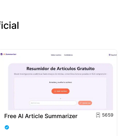
icial
5659
Free AI Article Summarizer