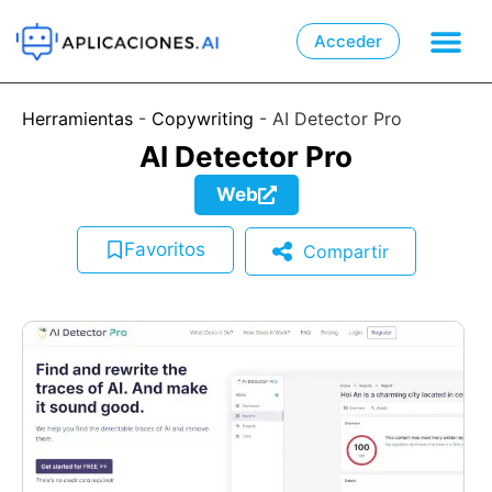
Acceder

📲
Herramientas
-
Copywriting
-
AI Detector Pro
AI Detector Pro
Web
Favoritos
Compartir