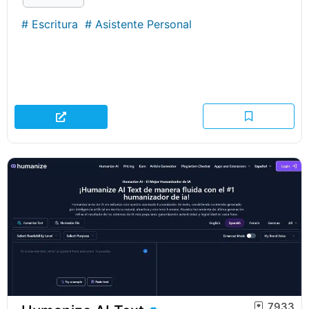
#
Escritura
#
Asistente Personal
7933