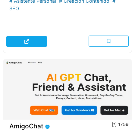
#
Asistente Personal
#
Creación Contenido
#
SEO
1759
AmigoChat