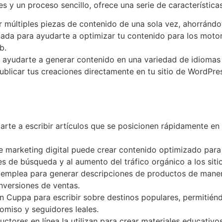
 y un proceso sencillo, ofrece una serie de característica
r múltiples piezas de contenido de una sola vez, ahorrándo
eñada para ayudarte a optimizar tu contenido para los mot
b.
e ayudarte a generar contenido en una variedad de idiomas 
ublicar tus creaciones directamente en tu sitio de WordPres
rte a escribir artículos que se posicionen rápidamente en 
e marketing digital puede crear contenido optimizado para 
res de búsqueda y al aumento del tráfico orgánico a los siti
la emplea para generar descripciones de productos de mane
nversiones de ventas.
an Cuppa para escribir sobre destinos populares, permitién
omiso y seguidores leales.
tructores en línea la utilizan para crear materiales educati