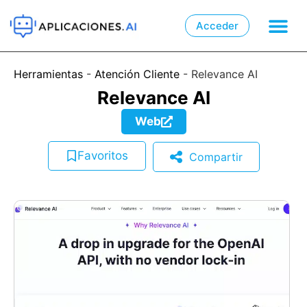
Acceder

📲
Herramientas
-
Atención Cliente
-
Relevance AI
Relevance AI
Web
Favoritos
Compartir