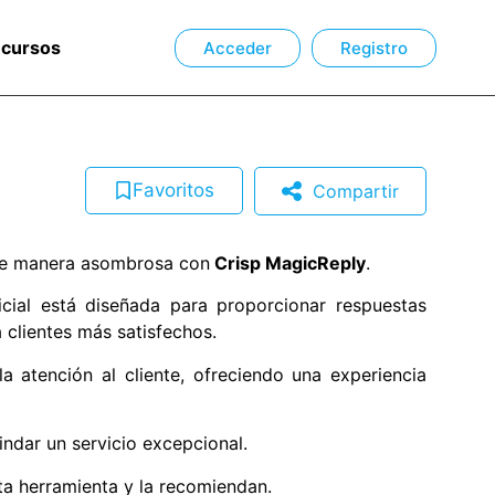
ecursos
Acceder
Registro
Favoritos
Compartir
e de manera asombrosa con
Crisp MagicReply
.
ficial está diseñada para proporcionar respuestas
a clientes más satisfechos.
a atención al cliente, ofreciendo una experiencia
ndar un servicio excepcional.
a herramienta y la recomiendan.