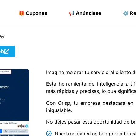
🎁 Cupones
📢 Anúnciese
⚙️ R
ay
eb
Imagina mejorar tu servicio al client
Esta herramienta de inteligencia arti
más rápidas y precisas, lo que signific
Con Crisp, tu empresa destacará en l
inigualable.
No dejes pasar esta oportunidad de bri
Nuestros expertos han probado est