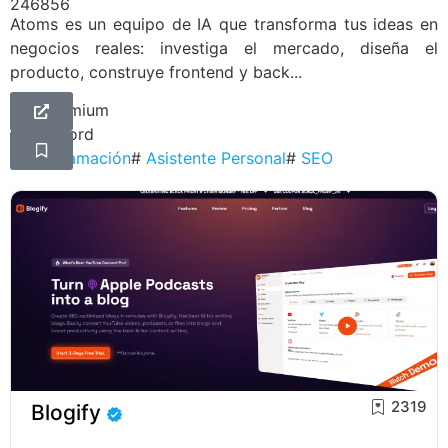
246856
Atoms es un equipo de IA que transforma tus ideas en
negocios reales: investiga el mercado, diseña el
producto, construye frontend y back...
Freemium
Discord
#
Programación
#
Asistente Personal
#
SEO
2319
Blogify