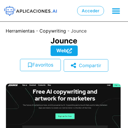
Acceder

📲
Herramientas
-
Copywriting
-
Jounce
Jounce
Web
Favoritos
Compartir