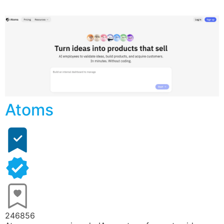
Atoms
246856