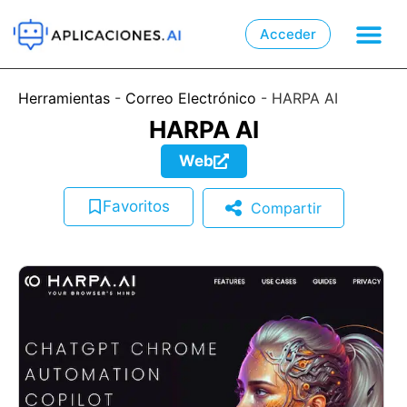
Acceder

📲
Herramientas
-
Correo Electrónico
-
HARPA AI
HARPA AI
Web
Favoritos
Compartir