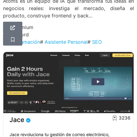
Atoms es un equipo de IA que transforma tus ideas en
negocios reales: investiga el mercado, diseña el
producto, construye frontend y back...
Freemium
Discord
#
Programación
#
Asistente Personal
#
SEO
3236
Jace
Jace revoluciona tu gestión de correo electrónico,