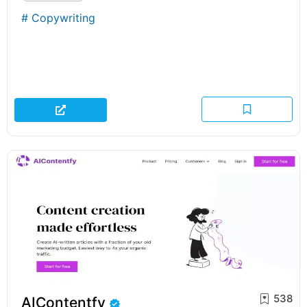
#
Copywriting
538
AIContentfy