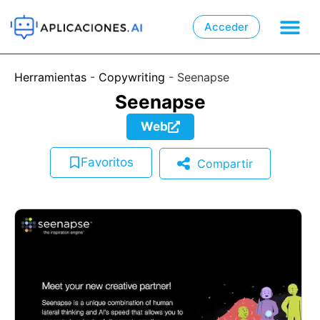
Acceder

📲
Herramientas
-
Copywriting
-
Seenapse
Seenapse
Web
Favoritos
Compartir