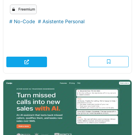
Freemium
#
No-Code
#
Asistente Personal