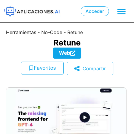
Acceder

📲
Herramientas
-
No-Code
-
Retune
Retune
Web
Favoritos
Compartir