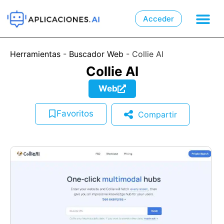
Acceder

📲
Herramientas
-
Buscador Web
-
Collie AI
Collie AI
Web
Favoritos
Compartir