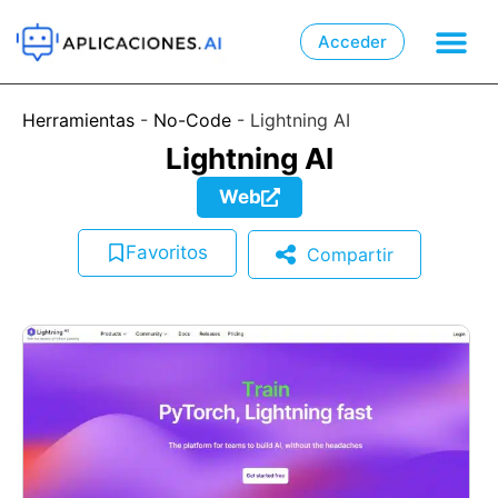
Acceder

📲
Herramientas
-
No-Code
-
Lightning AI
Lightning AI
Web
Favoritos
Compartir