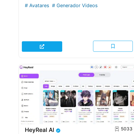
#
Avatares
#
Generador Videos
5033
HeyReal AI