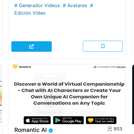
#
Generador Videos
#
Avatares
#
Edición Video
953
Romantic AI