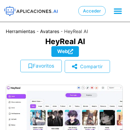
Acceder

📲
Herramientas
-
Avatares
-
HeyReal AI
HeyReal AI
Web
Favoritos
Compartir