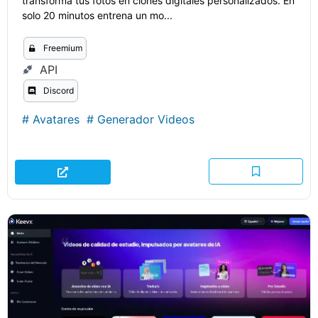
transforma tus fotos en clones digitales personalizados. En
solo 20 minutos entrena un mo...
Freemium
API
Discord
#
Avatares
#
Generador Videos