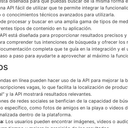
 está diseñada para que puedas buscar de la misma forma e
na API fácil de utilizar que te permite integrar la funcion
o o conocimientos técnicos avanzados para utilizarla.
ede procesar y buscar en una amplia gama de tipos de med
erentes tipos de contenido en tu aplicación.
 API está diseñada para proporcionar resultados precisos y
para comprender tus intenciones de búsqueda y ofrecer los
documentación completa que te guía en la integración y el
 paso a paso para ayudarte a aprovechar al máximo la func
os
iendas en línea pueden hacer uso de la API para mejorar l
ripciones vagas, lo que facilita la localización de produc
l" y la API mostrará resultados relevantes.
iones de redes sociales se benfician de la capacidad de bú
o específico, como fotos de amigos en la playa o videos de
nalizada dentro de la plataforma.
ia
: Los usuarios pueden encontrar imágenes, videos o audi