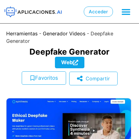
Acceder

📲
Herramientas
-
Generador Videos
-
Deepfake
Generator
Deepfake Generator
Web
Favoritos
Compartir