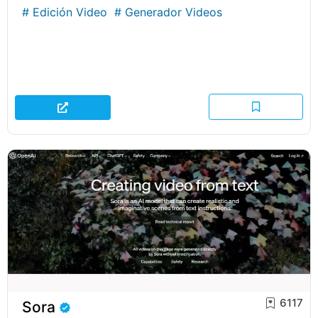
#
Edición Video
#
Generador Videos
6117
Sora