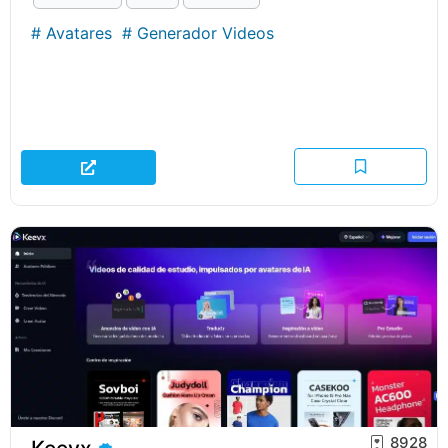
#
Avatares
#
Generador Videos
8928