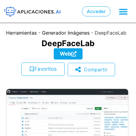
Acceder

📲
Herramientas
-
Generador Imágenes
-
DeepFaceLab
DeepFaceLab
Web
Favoritos
Compartir