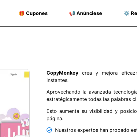
🎁 Cupones
📢 Anúnciese
⚙️ R
CopyMonkey
crea y mejora eficaz
instantes.
Aprovechando la avanzada tecnología d
estratégicamente todas las palabras cl
Esto aumenta su visibilidad y posici
página.
Nuestros expertos han probado est