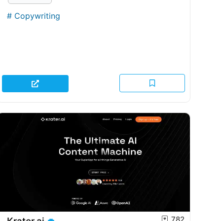
#
Copywriting
782