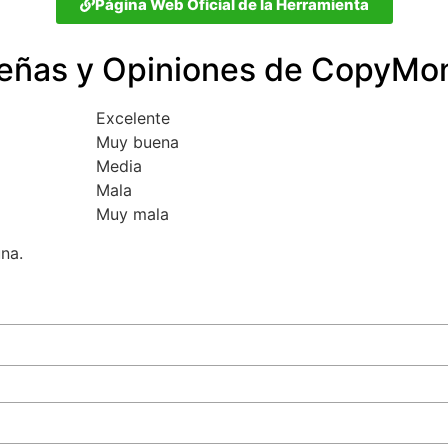
Página Web Oficial de la Herramienta
eñas y Opiniones de CopyMo
Excelente
Muy buena
Media
Mala
Muy mala
una.