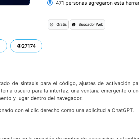
471 personas agregaron esta herram
Gratis
Buscador Web
n
27174
altado de sintaxis para el código, ajustes de activación 
 tema oscuro para la interfaz, una ventana emergente o u
ento y lugar dentro del navegador.
onado con el clic derecho como una solicitud a ChatGPT.
 centran en la creación de contenido persuasivo y atractiv