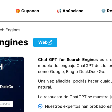
🎁 Cupones
📢 Anúnciese
⚙️ R
ch Engines
Engines
Web
Chat GPT for Search Engine
s es un
modelo de lenguaje ChatGPT desde lo
como Google, Bing o DuckDuckGo.
Una vez añadida, podrás hacer cualqu
natural.
La respuesta de ChatGPT se muestra ju
Nuestros expertos han probado est