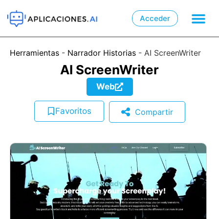
Acceder

📲
Herramientas
-
Narrador Historias
-
AI ScreenWriter
AI ScreenWriter
Web
Favoritos
Compartir