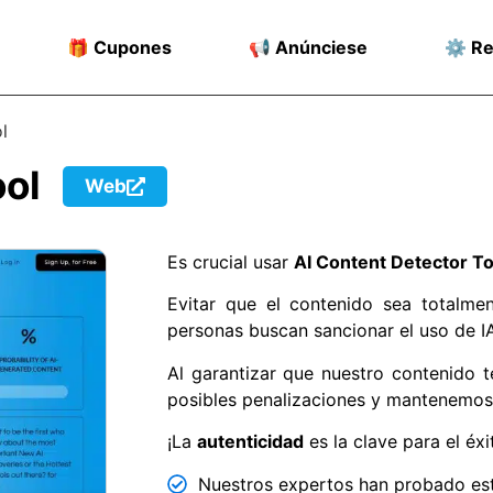
🎁 Cupones
📢 Anúnciese
⚙️ R
l
ool
Web
Es crucial usar
AI Content Detector To
Evitar que el contenido sea totalme
personas buscan sancionar el uso de IA
Al garantizar que nuestro contenido
posibles penalizaciones y mantenemos 
¡La
autenticidad
es la clave para el éxi
Nuestros expertos han probado est