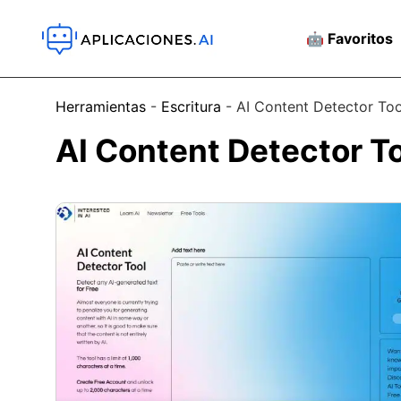
🤖 Favoritos
Herramientas
-
Escritura
-
AI Content Detector Too
AI Content Detector T