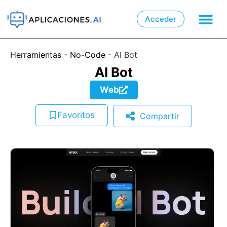
Acceder

📲
Herramientas
-
No-Code
-
AI Bot
AI Bot
Web
Favoritos
Compartir