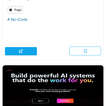
Pago
#
No-Code