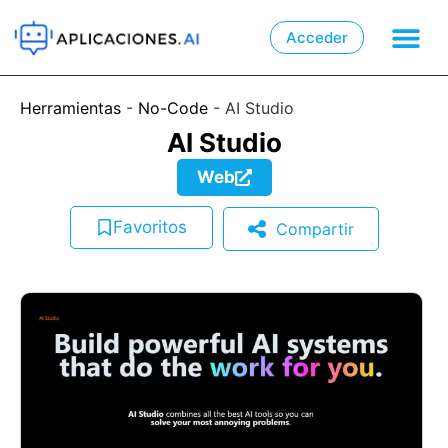
Acceder

📲
Herramientas
-
No-Code
-
AI Studio
AI Studio
Web
Favoritos
Compartir