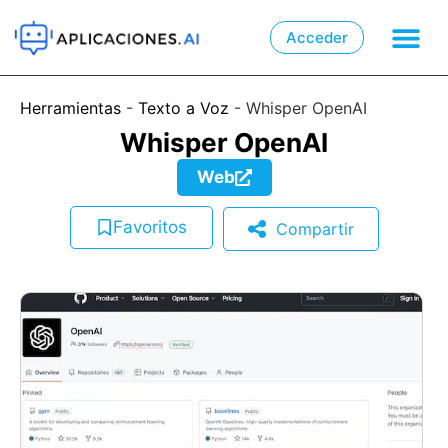
Acceder

📲
Herramientas
-
Texto a Voz
-
Whisper OpenAI
Whisper OpenAI
Web
Favoritos
Compartir