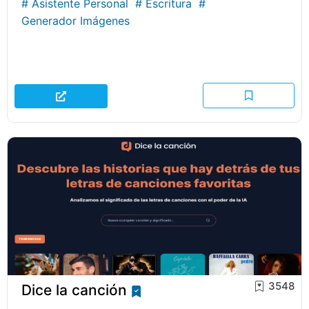
#
Asistente Personal
#
Escritura
#
Generador Imágenes
3548
Dice la canción