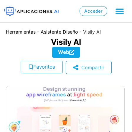
Acceder

📲
Herramientas
-
Asistente Diseño
-
Visily AI
Visily AI
Web
Favoritos
Compartir