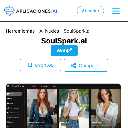
Acceder

📲
Herramientas
-
AI Nudes
-
SoulSpark.ai
SoulSpark.ai
Web
Favoritos
Compartir