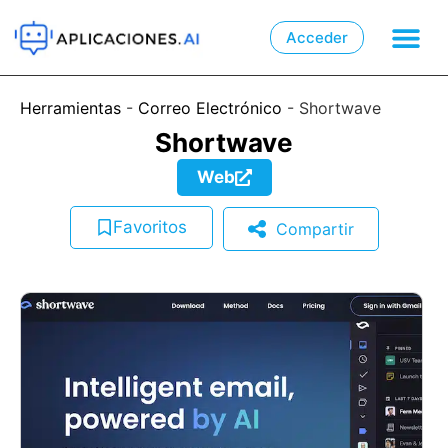
Acceder

📲
Herramientas
-
Correo Electrónico
-
Shortwave
Shortwave
Web
Favoritos
Compartir