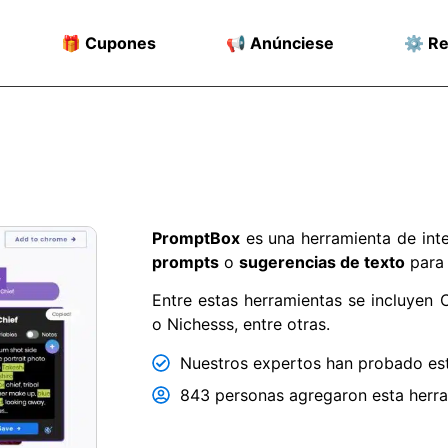
🎁 Cupones
📢 Anúnciese
⚙️ R
PromptBox
es una herramienta de intel
prompts
o
sugerencias de texto
para 
Entre estas herramientas se incluyen C
o Nichesss, entre otras.
Nuestros expertos han probado est
843 personas agregaron esta herram