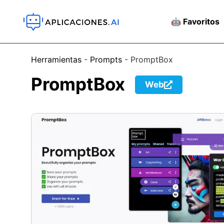
🤖 Favoritos
Herramientas
-
Prompts
-
PromptBox
PromptBox
Web