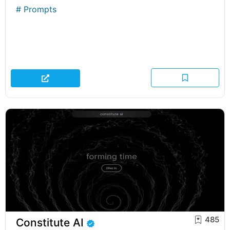
#
Prompts
485
Constitute AI