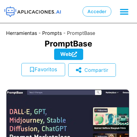
Acceder

📲
Herramientas
-
Prompts
-
PromptBase
PromptBase
Web
Favoritos
Compartir