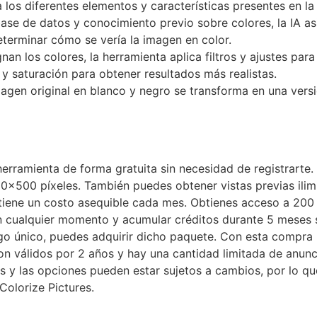
ica los diferentes elementos y características presentes en 
ase de datos y conocimiento previo sobre colores, la IA a
eterminar cómo se vería la imagen en color.
nan los colores, la herramienta aplica filtros y ajustes par
o y saturación para obtener resultados más realistas.
magen original en blanco y negro se transforma en una versi
 herramienta de forma gratuita sin necesidad de registrarte
x500 píxeles. También puedes obtener vistas previas ilim
n tiene un costo asequible cada mes. Obtienes acceso a 200
n cualquier momento y acumular créditos durante 5 meses s
ago único, puedes adquirir dicho paquete. Con esta compra 
n válidos por 2 años y hay una cantidad limitada de anunc
s y las opciones pueden estar sujetos a cambios, por lo qu
Colorize Pictures.