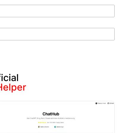
icial
Helper