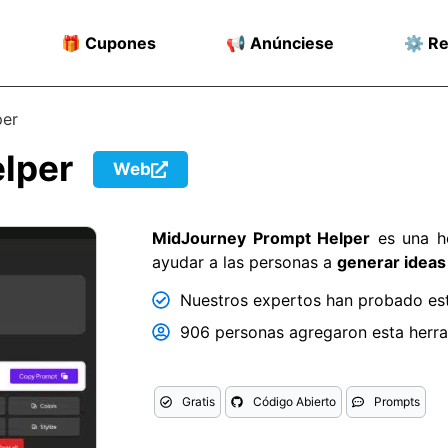
🎁 Cupones
📢 Anúnciese
⚙️ R
per
lper
Web
MidJourney Prompt Helper
es una he
ayudar a las personas a
generar ideas
Nuestros expertos han probado est
906 personas agregaron esta herram
Gratis
Código Abierto
Prompts