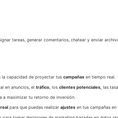
ignar tareas, generar comentarios, chatear y enviar archiv
es la capacidad de proyectar tus
campañas
en tiempo real.
al en anuncios, el
tráfico,
los
clientes potenciales,
las tas
a a maximizar tu retorno de inversión.
real
para que puedas realizar
ajustes
en tus campañas en f
s para tomar decisiones de marketing basadas en datos rea