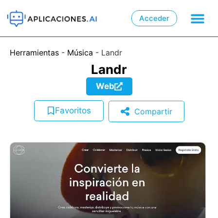
Acceder

📲
Herramientas
-
Música
-
Landr
Landr
Web
Favoritos
Compartir