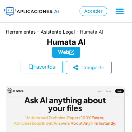
Acceder

📲
Herramientas
-
Asistente Legal
-
Humata AI
Humata AI
Web
Favoritos
Compartir