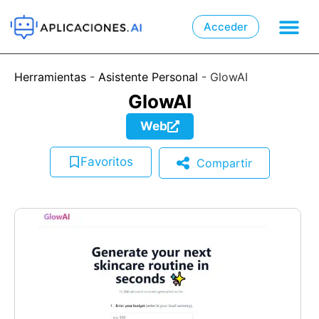
Acceder

📲
Herramientas
-
Asistente Personal
-
GlowAI
GlowAI
Web
Favoritos
Compartir