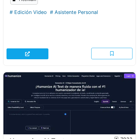
#
Edición Video
#
Asistente Personal