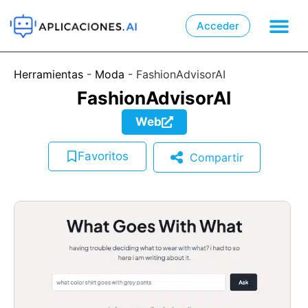
Acceder

📲
Herramientas
-
Moda
-
FashionAdvisorAI
FashionAdvisorAI
Web
Favoritos
Compartir