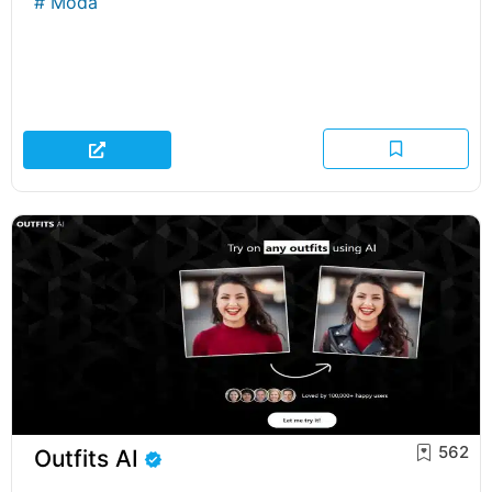
#
Moda
562
Outfits AI