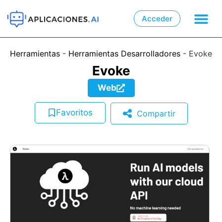
Acceder

📲
Herramientas
-
Herramientas Desarrolladores
-
Evoke
Evoke
Web
Favoritos
Compartir