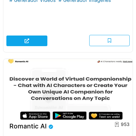
#
Generador Videos
#
Generador Imágenes
953
Romantic AI