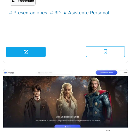
Freemium
#
Presentaciones
#
3D
#
Asistente Personal