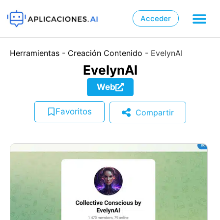
Acceder

📲
Herramientas
-
Creación Contenido
-
EvelynAI
EvelynAI
Web
Favoritos
Compartir