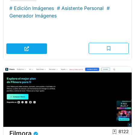
#
Edición Imágenes
#
Asistente Personal
#
Generador Imágenes
8122
Filmora