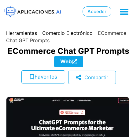
Acceder

📲
Herramientas
-
Comercio Electrónico
-
ECommerce
Chat GPT Prompts
ECommerce Chat GPT Prompts
Web
Favoritos
Compartir