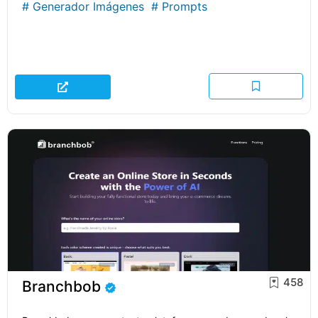
#
Generador Imágenes
#
Prompts
458
Branchbob