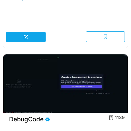
1139
DebugCode