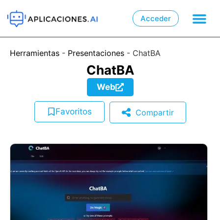
Acceder

📲
Herramientas
-
Presentaciones
-
ChatBA
ChatBA
Web
Favoritos
Compartir