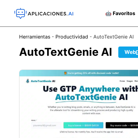
🤖 Favoritos
Herramientas
-
Productividad
-
AutoTextGenie AI
AutoTextGenie AI
Web