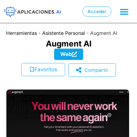
Acceder

📲
Herramientas
-
Asistente Personal
-
Augment AI
Augment AI
Web
Favoritos
Compartir