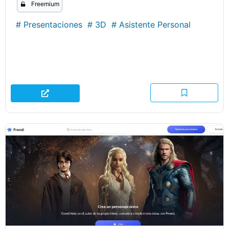
Freemium
#
Presentaciones
#
3D
#
Asistente Personal