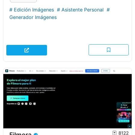
#
Edición Imágenes
#
Asistente Personal
#
Generador Imágenes
8122
Filmora