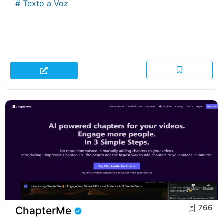
#
Texto a Voz
766
ChapterMe