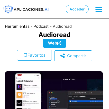
Acceder

📲
Herramientas
-
Podcast
-
Audioread
Audioread
Web
Favoritos
Compartir