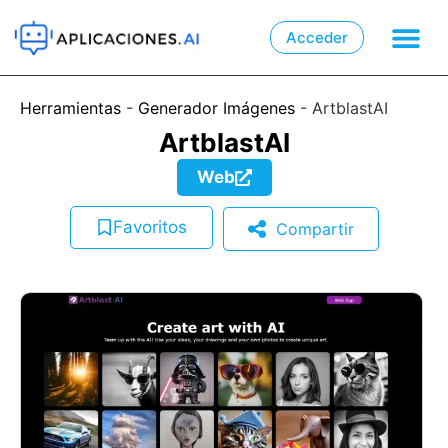
Acceder

📲
Herramientas
-
Generador Imágenes
-
ArtblastAI
ArtblastAI
Web
Favoritos
Compartir