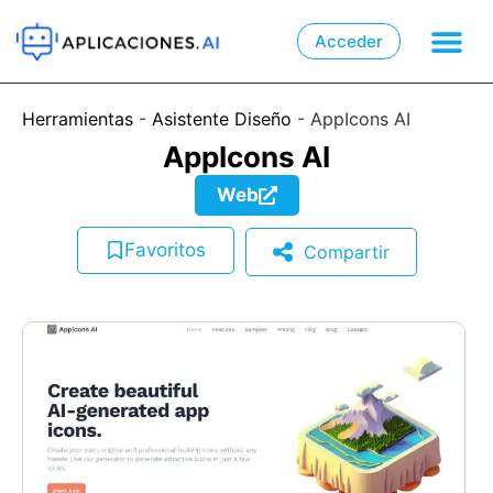
Acceder

📲
Herramientas
-
Asistente Diseño
-
AppIcons AI
AppIcons AI
Web
Favoritos
Compartir