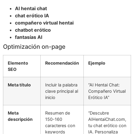
AI hentai chat
chat erótico IA
compañero virtual hentai
chatbot erótico
fantasías AI
Optimización on-page
Elemento
Recomendación
Ejemplo
SEO
Meta título
Incluir la palabra
“AI Hentai Chat:
clave principal al
Compañero Virtual
inicio
Erótico IA”
Meta
Resumen de
“Descubre
descripción
150-160
AIHentaiChat.com,
caracteres con
tu chat erótico con
keywords
IA. Personaliza