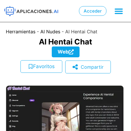
Acceder

📲
Herramientas
-
AI Nudes
-
AI Hentai Chat
AI Hentai Chat
Web
Favoritos
Compartir