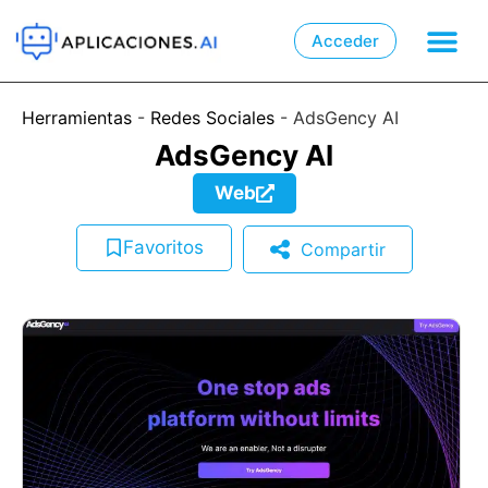
Acceder

📲
Herramientas
-
Redes Sociales
-
AdsGency AI
AdsGency AI
Web
Favoritos
Compartir