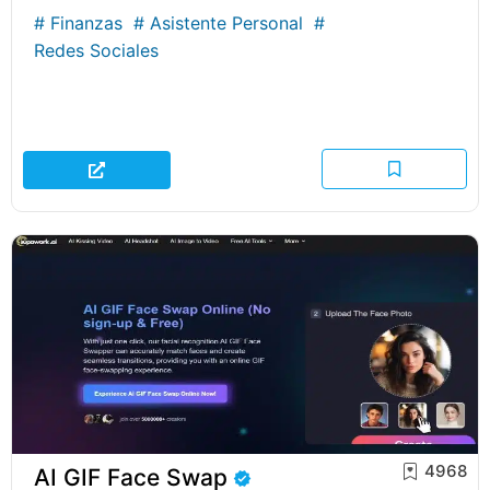
#
Finanzas
#
Asistente Personal
#
Redes Sociales
4968
AI GIF Face Swap