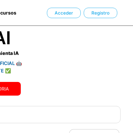
ecursos
Acceder
Registro
AI
ienta IA
FICIAL 🤖
TE ✅
ORIA