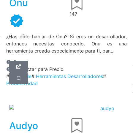
Onu
147
e
¿Has oído hablar de Onu? Si eres un desarrollador,
r
entonces necesitas conocerlo. Onu es una
herramienta creada especialmente para ti, par...
Pago
Contactar para Precio
#
No-Code
#
Herramientas Desarrolladores
#
Productividad
Audyo