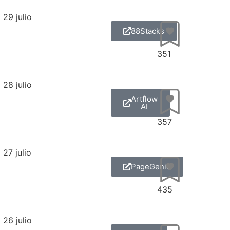
29 julio
88Stacks
351
28 julio
Artflow
AI
357
27 julio
PageGenie
435
26 julio