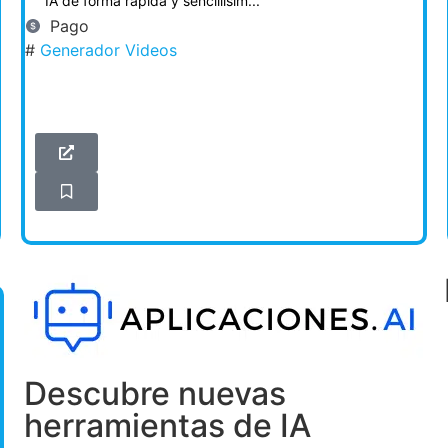
IA de forma rápida y sencillísim...
Pago
#
Generador Videos
Descubre nuevas
herramientas de IA