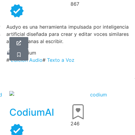
867
r
Audyo es una herramienta impulsada por inteligencia
s
artificial diseñada para crear y editar voces similares
a las humanas al escribir.
Freemium
#
Edición Audio
#
Texto a Voz
CodiumAI
246