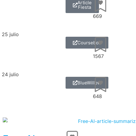
Article
Fiesta
669
25 julio
Coursebox
1567
24 julio
BlueWillow
648